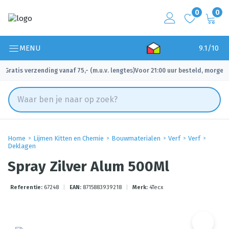
0
0
MENU
9.1/10
Gratis verzending vanaf 75,- (m.u.v. lengtes)
Voor 21:00 uur besteld, morgen 
✓
✓
Home
Lijmen Kitten en Chemie
Bouwmaterialen
Verf
Verf
Deklagen
Spray Zilver Alum 500Ml
Referentie:
67248
|
EAN:
8715883939218
|
Merk:
4Tecx