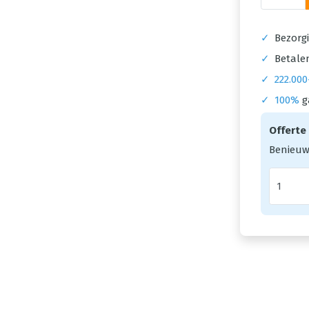
✓
Bezorgi
✓
Betalen
✓
222.000
✓
100%
g
Offerte
Benieuw