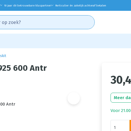
*
10 jaar dé betrouwbare kluspartner!
Particulier én zakelijk achteraf betalen
✓
✓
skit
925 600 Antr
30,
Meer da
Voor 21.00