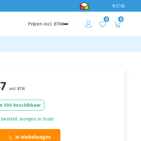
9.1/10
0
0
Prijzen
incl.
BTW
47
incl. BTW
n 500 beschikbaar
 besteld, morgen in huis!
In winkelwagen