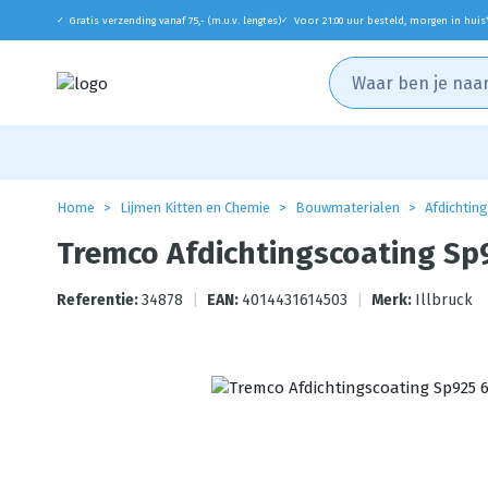
Gratis verzending vanaf 75,- (m.u.v. lengtes)
Voor 21:00 uur besteld, morgen in huis
✓
✓
Home
Lijmen Kitten en Chemie
Bouwmaterialen
Afdichting
Tremco Afdichtingscoating Sp
Referentie:
34878
|
EAN:
4014431614503
|
Merk:
Illbruck