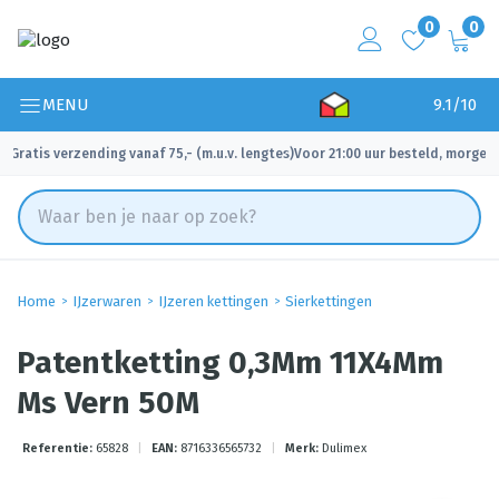
0
0
MENU
9.1/10
Gratis verzending vanaf 75,- (m.u.v. lengtes)
Voor 21:00 uur besteld, morgen 
✓
✓
Home
IJzerwaren
IJzeren kettingen
Sierkettingen
Patentketting 0,3Mm 11X4Mm
Ms Vern 50M
Referentie:
65828
|
EAN:
8716336565732
|
Merk:
Dulimex