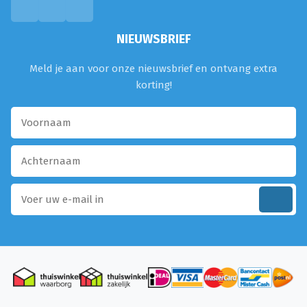
NIEUWSBRIEF
Meld je aan voor onze nieuwsbrief en ontvang extra
korting!