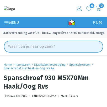
0
0
MENU
9.1/10
Gratis verzending vanaf 75,- (m.u.v. lengtes)
Voor 21:00 uur besteld, morgen 
✓
✓
Home
IJzerwaren
Staalkabel bevestiging
Spanschroeven
Spanschroef met haak en oog rvs A4
Spanschroef 930 M5X70Mm
Haak/Oog Rvs
Referentie:
65887
|
EAN:
8716336453152
|
Merk:
Dulimex