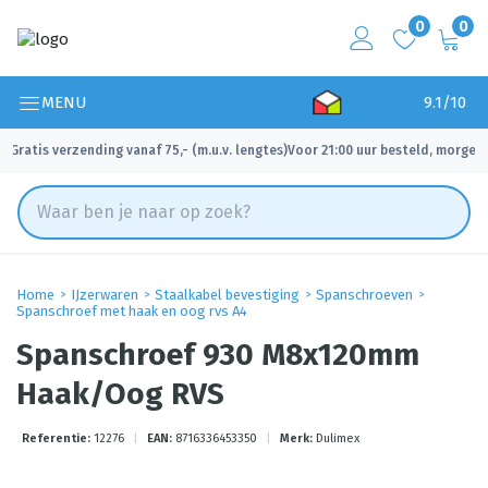
0
0
MENU
9.1/10
Gratis verzending vanaf 75,- (m.u.v. lengtes)
Voor 21:00 uur besteld, morgen 
✓
✓
Home
IJzerwaren
Staalkabel bevestiging
Spanschroeven
Spanschroef met haak en oog rvs A4
Spanschroef 930 M8x120mm
Haak/Oog RVS
Referentie:
12276
|
EAN:
8716336453350
|
Merk:
Dulimex