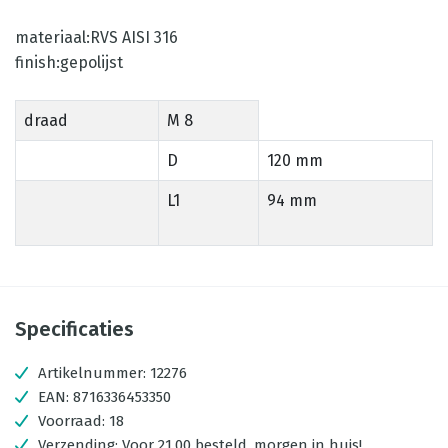
materiaal:RVS AISI 316
finish:gepolijst
draad
M 8
D
120 mm
L1
94 mm
Specificaties
Artikelnummer:
12276
EAN:
8716336453350
Voorraad:
18
Verzending:
Voor 21.00 besteld, morgen in huis!