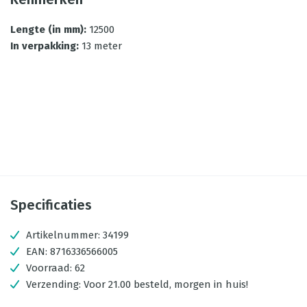
Lengte (in mm)
:
12500
In verpakking
:
13 meter
Specificaties
Artikelnummer:
34199
EAN:
8716336566005
Voorraad:
62
Verzending:
Voor 21.00 besteld, morgen in huis!