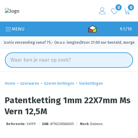
0
0
MENU
9.1/10
Gratis verzending vanaf 75,- (m.u.v. lengtes)
Voor 21:00 uur besteld, morgen 
✓
✓
Home
IJzerwaren
IJzeren kettingen
Sierkettingen
Patentketting 1mm 22X7mm Ms
Vern 12,5M
Referentie:
34199
|
EAN:
8716336566005
|
Merk:
Dulimex