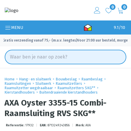
0
0
MENU
9.1/10
Gratis verzending vanaf 75,- (m.u.v. lengtes)
Voor 21:00 uur besteld, morgen 
✓
✓
Home
Hang- en sluitwerk
Bouwbeslag
Raambeslag
Raamsluitingen
Sluitwerk
Raamuitzetters
Raamuitzetter wegdraaibaar
Raamuitzetters SKG**
Kierstandhouders
Buitendraaiende kierstandhouders
AXA Oyster 3355-15 Combi-
Raamsluiting RVS SKG**
Referentie:
17932
|
EAN:
8713249243856
|
Merk:
AXA