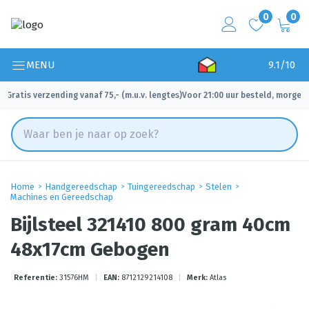
0
0
MENU
9.1/10
Gratis verzending vanaf 75,- (m.u.v. lengtes)
Voor 21:00 uur besteld, morgen 
✓
✓
Home
Handgereedschap
Tuingereedschap
Stelen
Machines en Gereedschap
Bijlsteel 321410 800 gram 40cm
48x17cm Gebogen
Referentie:
31576HM
|
EAN:
8712129214108
|
Merk:
Atlas