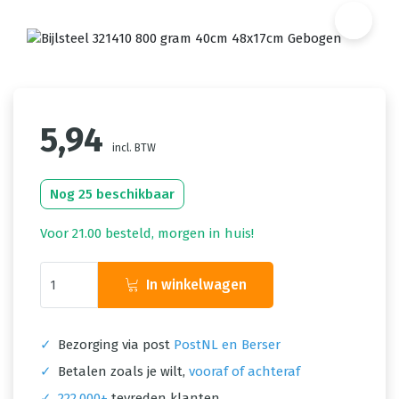
5,94
incl. BTW
Nog 25 beschikbaar
Voor 21.00 besteld, morgen in huis!
In winkelwagen
✓
Bezorging via post
PostNL en Berser
✓
Betalen zoals je wilt,
vooraf of achteraf
✓
222.000+
tevreden klanten