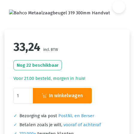
33,24
incl. BTW
Nog 22 beschikbaar
Voor 21.00 besteld, morgen in huis!
In winkelwagen
✓
Bezorging via post
PostNL en Berser
✓
Betalen zoals je wilt,
vooraf of achteraf
✓
222.000+
tevreden klanten