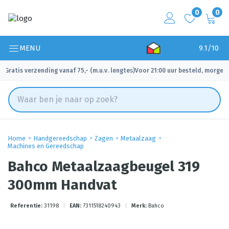
0
0
MENU
9.1/10
Gratis verzending vanaf 75,- (m.u.v. lengtes)
Voor 21:00 uur besteld, morgen 
✓
✓
Home
Handgereedschap
Zagen
Metaalzaag
Machines en Gereedschap
Bahco Metaalzaagbeugel 319
300mm Handvat
Referentie:
31198
|
EAN:
7311518240943
|
Merk:
Bahco