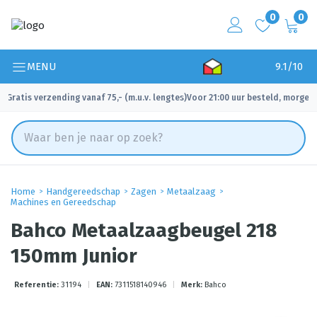
0
0
MENU
9.1/10
Gratis verzending vanaf 75,- (m.u.v. lengtes)
Voor 21:00 uur besteld, morgen 
✓
✓
Home
Handgereedschap
Zagen
Metaalzaag
Machines en Gereedschap
Bahco Metaalzaagbeugel 218
150mm Junior
Referentie:
31194
|
EAN:
7311518140946
|
Merk:
Bahco