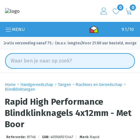
0
0
MENU
9.1/10
Gratis verzending vanaf 75,- (m.u.v. lengtes)
Voor 21:00 uur besteld, morgen 
✓
✓
Home
Handgereedschap
Tangen
Machines en Gereedschap
Blindklinktangen
Rapid High Performance
Blindklinknagels 4x12mm - Met
Boor
Referentie:
81746
|
EAN:
4051661013447
|
Merk:
Rapid