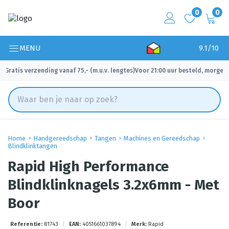
0
0
MENU
9.1/10
Gratis verzending vanaf 75,- (m.u.v. lengtes)
Voor 21:00 uur besteld, morgen 
✓
✓
Home
Handgereedschap
Tangen
Machines en Gereedschap
Blindklinktangen
Rapid High Performance
Blindklinknagels 3.2x6mm - Met
Boor
Referentie:
81743
|
EAN:
4051661037894
|
Merk:
Rapid