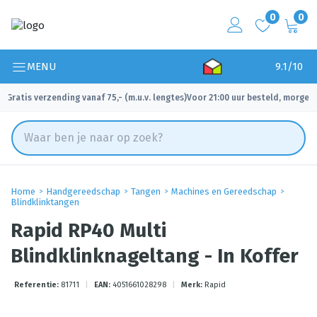
0
0
MENU
9.1/10
Gratis verzending vanaf 75,- (m.u.v. lengtes)
Voor 21:00 uur besteld, morgen 
✓
✓
Home
Handgereedschap
Tangen
Machines en Gereedschap
Blindklinktangen
Rapid RP40 Multi
Blindklinknageltang - In Koffer
Referentie:
81711
|
EAN:
4051661028298
|
Merk:
Rapid