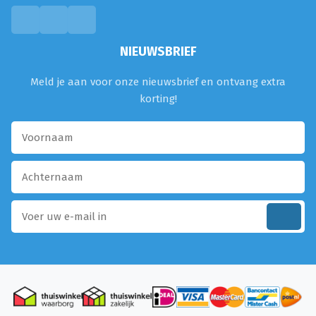
NIEUWSBRIEF
Meld je aan voor onze nieuwsbrief en ontvang extra
korting!