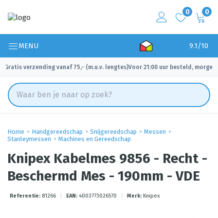
0
0
MENU
9.1/10
Gratis verzending vanaf 75,- (m.u.v. lengtes)
Voor 21:00 uur besteld, morgen 
✓
✓
Home
Handgereedschap
Snijgereedschap
Messen
Stanleymessen
Machines en Gereedschap
Knipex Kabelmes 9856 - Recht -
Beschermd Mes - 190mm - VDE
Referentie:
81266
|
EAN:
4003773026570
|
Merk:
Knipex