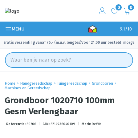
0
0
MENU
9.1/10
Gratis verzending vanaf 75,- (m.u.v. lengtes)
Voor 21:00 uur besteld, morgen 
✓
✓
Home
Handgereedschap
Tuingereedschap
Grondboren
Machines en Gereedschap
Grondboor 1020710 100mm
Gesm Verlengbaar
Referentie:
80706
|
EAN:
8714936040109
|
Merk:
DeWit