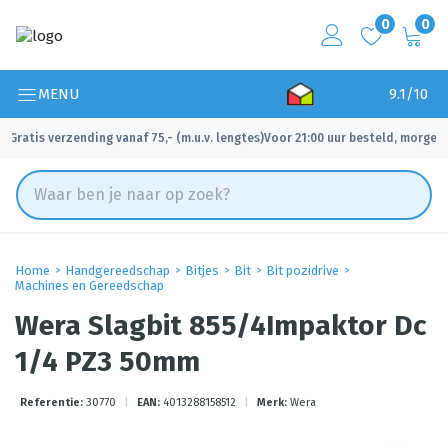
0
0
MENU
9.1/10
Gratis verzending vanaf 75,- (m.u.v. lengtes)
Voor 21:00 uur besteld, morgen 
✓
✓
Home
Handgereedschap
Bitjes
Bit
Bit pozidrive
Machines en Gereedschap
Wera Slagbit 855/4Impaktor Dc
1/4 PZ3 50mm
Referentie:
30770
|
EAN:
4013288158512
|
Merk:
Wera