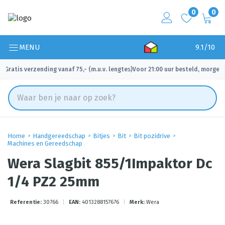
0
0
MENU
9.1/10
Gratis verzending vanaf 75,- (m.u.v. lengtes)
Voor 21:00 uur besteld, morgen 
✓
✓
Home
Handgereedschap
Bitjes
Bit
Bit pozidrive
Machines en Gereedschap
Wera Slagbit 855/1Impaktor Dc
1/4 PZ2 25mm
Referentie:
30766
|
EAN:
4013288157676
|
Merk:
Wera