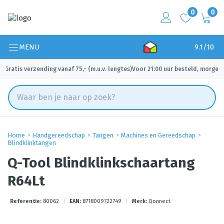
0
0
MENU
9.1/10
Gratis verzending vanaf 75,- (m.u.v. lengtes)
Voor 21:00 uur besteld, morgen 
✓
✓
Home
Handgereedschap
Tangen
Machines en Gereedschap
Blindklinktangen
Q-Tool Blindklinkschaartang
R64Lt
Referentie:
80062
|
EAN:
8718009722749
|
Merk:
Qonnect