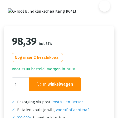
98,39
incl. BTW
Nog maar 2 beschikbaar
Voor 21.00 besteld, morgen in huis!
In winkelwagen
✓
Bezorging via post
PostNL en Berser
✓
Betalen zoals je wilt,
vooraf of achteraf
✓
222.000+
tevreden klanten