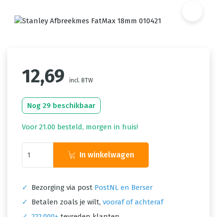
12,69
incl. BTW
Nog 29 beschikbaar
Voor 21.00 besteld, morgen in huis!
In winkelwagen
✓
Bezorging via post
PostNL en Berser
✓
Betalen zoals je wilt,
vooraf of achteraf
✓
222.000+
tevreden klanten