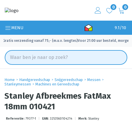
0
0
MENU
9.1/10
Gratis verzending vanaf 75,- (m.u.v. lengtes)
Voor 21:00 uur besteld, morgen 
✓
✓
Home
Handgereedschap
Snijgereedschap
Messen
Stanleymessen
Machines en Gereedschap
Stanley Afbreekmes FatMax
18mm 010421
Referentie:
79377-1
|
EAN:
3253560104214
|
Merk:
Stanley