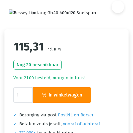
115,31
incl. BTW
Nog 20 beschikbaar
Voor 21.00 besteld, morgen in huis!
In winkelwagen
✓
Bezorging via post
PostNL en Berser
✓
Betalen zoals je wilt,
vooraf of achteraf
✓
222.000+
tevreden klanten