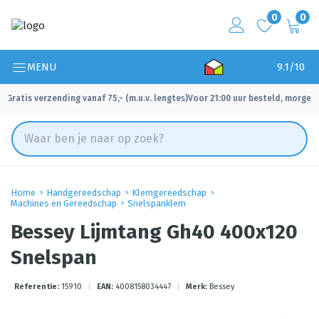
0
0
MENU
9.1/10
Gratis verzending vanaf 75,- (m.u.v. lengtes)
Voor 21:00 uur besteld, morgen 
✓
✓
Home
Handgereedschap
Klemgereedschap
Machines en Gereedschap
Snelspanklem
Bessey Lijmtang Gh40 400x120
Snelspan
Referentie:
15910
|
EAN:
4008158034447
|
Merk:
Bessey