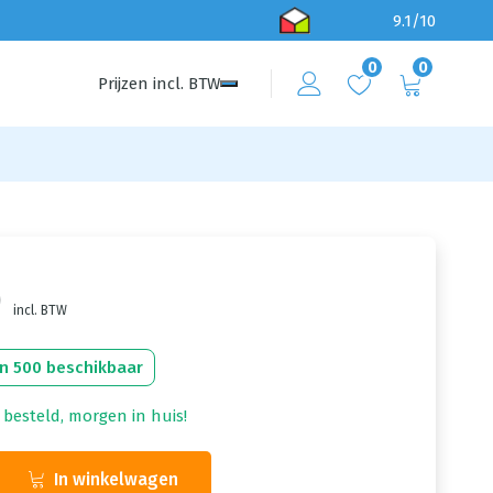
9.1/10
0
0
Prijzen
incl.
BTW
0
incl. BTW
n 500 beschikbaar
 besteld, morgen in huis!
In winkelwagen