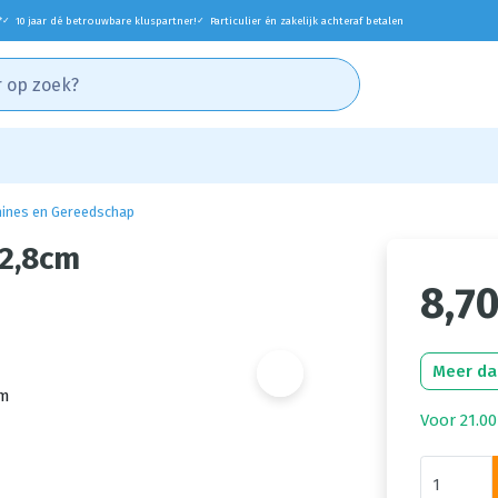
*
10 jaar dé betrouwbare kluspartner!
Particulier én zakelijk achteraf betalen
✓
✓
ines en Gereedschap
x2,8cm
8,7
Meer da
Voor 21.00