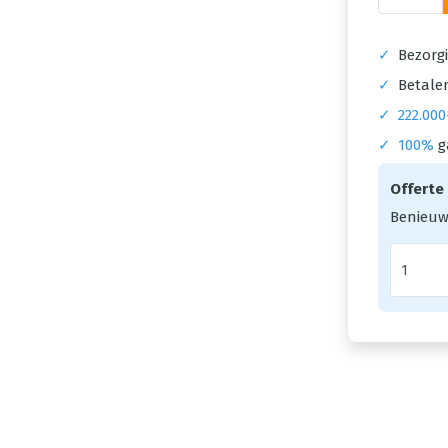
✓
Bezorgi
✓
Betalen
✓
222.000
✓
100%
g
Offerte
Benieuw