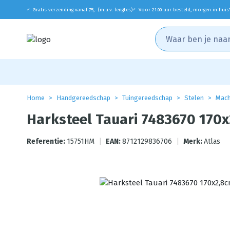
Gratis verzending vanaf 75,- (m.u.v. lengtes)
Voor 21:00 uur besteld, morgen in huis
✓
✓
Home
Handgereedschap
Tuingereedschap
Stelen
Mach
Harksteel Tauari 7483670 170
Referentie:
15751HM
|
EAN:
8712129836706
|
Merk:
Atlas