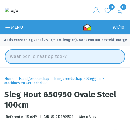
0
0
MENU
9.1/10
Gratis verzending vanaf 75,- (m.u.v. lengtes)
Voor 21:00 uur besteld, morgen 
✓
✓
Home
Handgereedschap
Tuingereedschap
Sleggen
Machines en Gereedschap
Sleg Hout 650950 Ovale Steel
100cm
Referentie:
15746HM
|
EAN:
8712129509501
|
Merk:
Atlas