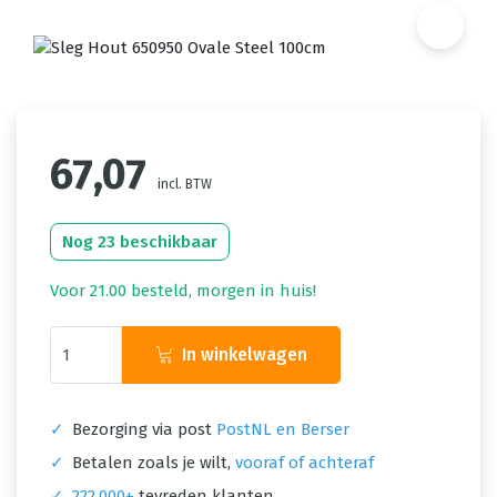
67,07
incl. BTW
Nog 23 beschikbaar
Voor 21.00 besteld, morgen in huis!
In winkelwagen
✓
Bezorging via post
PostNL en Berser
✓
Betalen zoals je wilt,
vooraf of achteraf
✓
222.000+
tevreden klanten