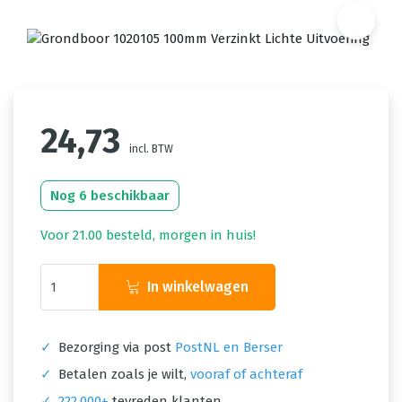
24,73
incl. BTW
Nog 6 beschikbaar
Voor 21.00 besteld, morgen in huis!
In winkelwagen
✓
Bezorging via post
PostNL en Berser
✓
Betalen zoals je wilt,
vooraf of achteraf
✓
222.000+
tevreden klanten