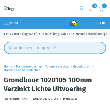
0
0
MENU
9.1/10
Gratis verzending vanaf 75,- (m.u.v. lengtes)
Voor 21:00 uur besteld, morgen 
✓
✓
Home
Handgereedschap
Tuingereedschap
Grondboren
Machines en Gereedschap
Grondboor 1020105 100mm
Verzinkt Lichte Uitvoering
Referentie:
15743
|
EAN:
8712129201054
|
Merk:
Atlas