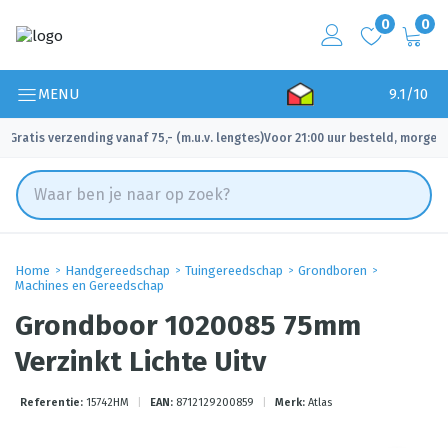
0
0
MENU
9.1/10
Gratis verzending vanaf 75,- (m.u.v. lengtes)
Voor 21:00 uur besteld, morgen 
✓
✓
Home
Handgereedschap
Tuingereedschap
Grondboren
Machines en Gereedschap
Grondboor 1020085 75mm
Verzinkt Lichte Uitv
Referentie:
15742HM
|
EAN:
8712129200859
|
Merk:
Atlas