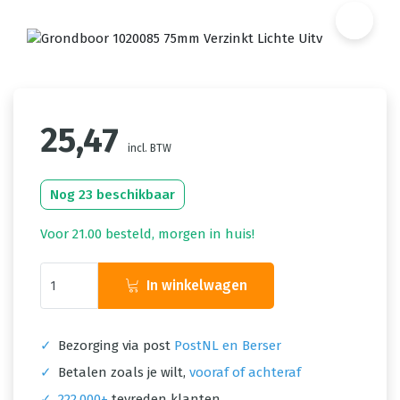
25,47
incl. BTW
Nog 23 beschikbaar
Voor 21.00 besteld, morgen in huis!
In winkelwagen
✓
Bezorging via post
PostNL en Berser
✓
Betalen zoals je wilt,
vooraf of achteraf
✓
222.000+
tevreden klanten