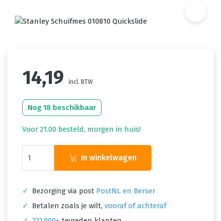
14,19
incl. BTW
Nog 18 beschikbaar
Voor 21.00 besteld, morgen in huis!
In winkelwagen
✓
Bezorging via post
PostNL en Berser
✓
Betalen zoals je wilt,
vooraf of achteraf
✓
222.000+
tevreden klanten