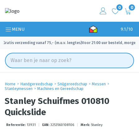
0
0
MENU
9.1/10
Gratis verzending vanaf 75,- (m.u.v. lengtes)
Voor 21:00 uur besteld, morgen 
✓
✓
Home
Handgereedschap
Snijgereedschap
Messen
Stanleymessen
Machines en Gereedschap
Stanley Schuifmes 010810
Quickslide
Referentie:
13931
|
EAN:
3253560108106
|
Merk:
Stanley