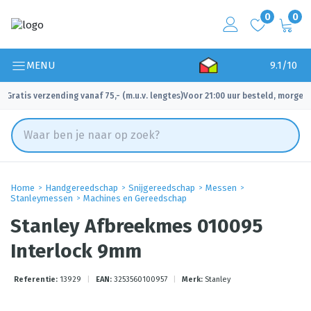
0
0
MENU
9.1/10
Gratis verzending vanaf 75,- (m.u.v. lengtes)
Voor 21:00 uur besteld, morgen 
✓
✓
Home
Handgereedschap
Snijgereedschap
Messen
Stanleymessen
Machines en Gereedschap
Stanley Afbreekmes 010095
Interlock 9mm
Referentie:
13929
|
EAN:
3253560100957
|
Merk:
Stanley