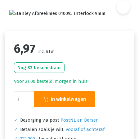
6,97
incl. BTW
Nog 83 beschikbaar
Voor 21.00 besteld, morgen in huis!
In winkelwagen
✓
Bezorging via post
PostNL en Berser
✓
Betalen zoals je wilt,
vooraf of achteraf
✓
222.000+
tevreden klanten