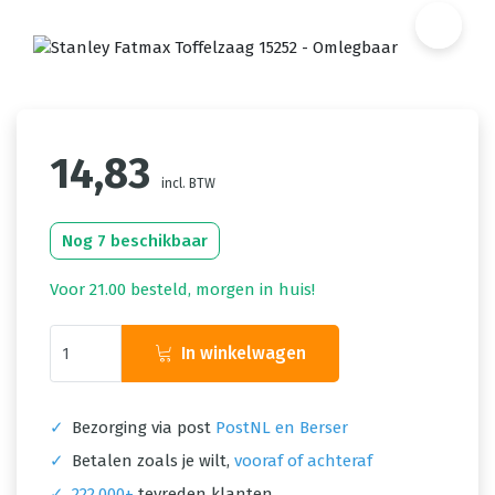
14,83
incl. BTW
Nog 7 beschikbaar
Voor 21.00 besteld, morgen in huis!
In winkelwagen
✓
Bezorging via post
PostNL en Berser
✓
Betalen zoals je wilt,
vooraf of achteraf
✓
222.000+
tevreden klanten