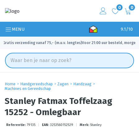
0
0
MENU
9.1/10
Gratis verzending vanaf 75,- (m.u.v. lengtes)
Voor 21:00 uur besteld, morgen 
✓
✓
Home
Handgereedschap
Zagen
Handzaag
Machines en Gereedschap
Stanley Fatmax Toffelzaag
15252 - Omlegbaar
Referentie:
79135
|
EAN:
3253560152529
|
Merk:
Stanley