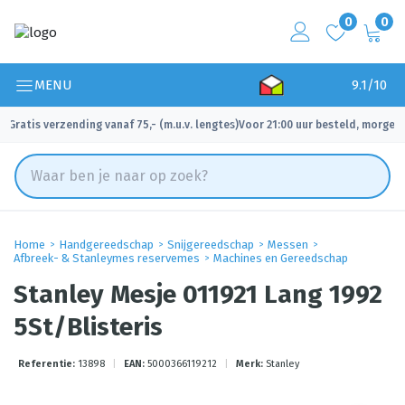
0
0
MENU
9.1/10
Gratis verzending vanaf 75,- (m.u.v. lengtes)
Voor 21:00 uur besteld, morgen 
✓
✓
Home
Handgereedschap
Snijgereedschap
Messen
Afbreek- & Stanleymes reservemes
Machines en Gereedschap
Stanley Mesje 011921 Lang 1992
5St/Blisteris
Referentie:
13898
|
EAN:
5000366119212
|
Merk:
Stanley