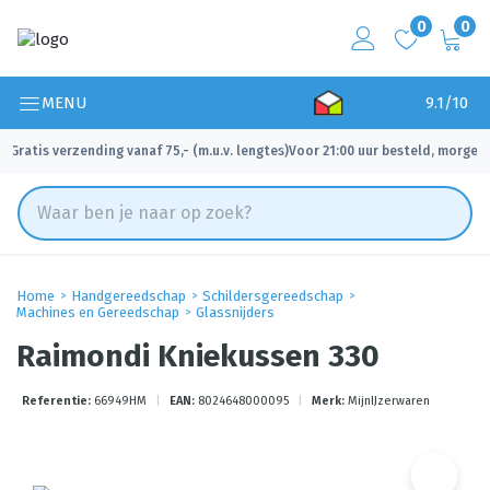
0
0
MENU
9.1/10
Gratis verzending vanaf 75,- (m.u.v. lengtes)
Voor 21:00 uur besteld, morgen 
✓
✓
Home
Handgereedschap
Schildersgereedschap
Machines en Gereedschap
Glassnijders
Raimondi Kniekussen 330
Referentie:
66949HM
|
EAN:
8024648000095
|
Merk:
MijnIJzerwaren