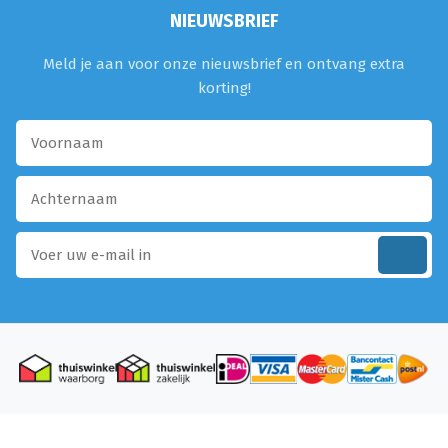
NIEUWSBRIEF
Meld je aan voor onze nieuwsbrief en ontvang extra
korting!