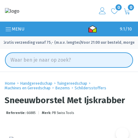
0
0
MENU
9.1/10
Gratis verzending vanaf 75,- (m.u.v. lengtes)
Voor 21:00 uur besteld, morgen 
✓
✓
Home
Handgereedschap
Tuingereedschap
Machines en Gereedschap
Bezems
Schildersstoffers
Sneeuwborstel Met Ijskrabber
Referentie:
66885
|
Merk:
PB Swiss Tools