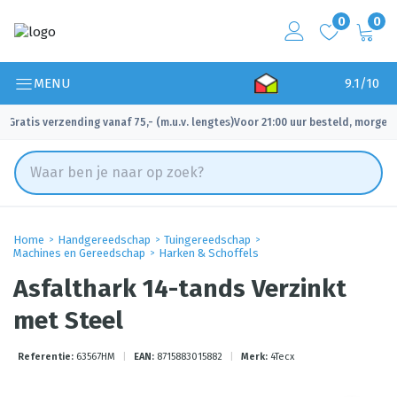
0
0
MENU
9.1/10
Gratis verzending vanaf 75,- (m.u.v. lengtes)
Voor 21:00 uur besteld, morgen 
✓
✓
Home
Handgereedschap
Tuingereedschap
Machines en Gereedschap
Harken & Schoffels
Asfalthark 14-tands Verzinkt
met Steel
Referentie:
63567HM
|
EAN:
8715883015882
|
Merk:
4Tecx