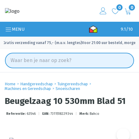
0
0
MENU
9.1/10
Gratis verzending vanaf 75,- (m.u.v. lengtes)
Voor 21:00 uur besteld, morgen 
✓
✓
Home
Handgereedschap
Tuingereedschap
Machines en Gereedschap
Snoeischaren
Beugelzaag 10 530mm Blad 51
Referentie:
63546
|
EAN:
7311518229344
|
Merk:
Bahco