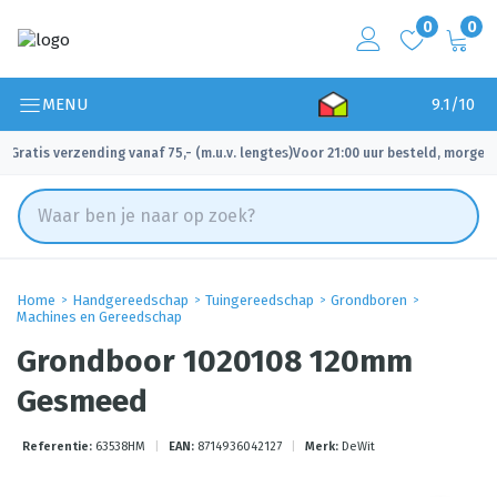
0
0
MENU
9.1/10
Gratis verzending vanaf 75,- (m.u.v. lengtes)
Voor 21:00 uur besteld, morgen 
✓
✓
Home
Handgereedschap
Tuingereedschap
Grondboren
Machines en Gereedschap
Grondboor 1020108 120mm
Gesmeed
Referentie:
63538HM
|
EAN:
8714936042127
|
Merk:
DeWit