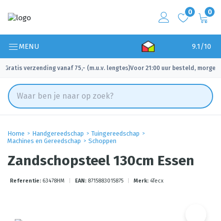
0
0
MENU
9.1/10
Gratis verzending vanaf 75,- (m.u.v. lengtes)
Voor 21:00 uur besteld, morgen 
✓
✓
Home
Handgereedschap
Tuingereedschap
Machines en Gereedschap
Schoppen
Zandschopsteel 130cm Essen
Referentie:
63478HM
|
EAN:
8715883015875
|
Merk:
4Tecx