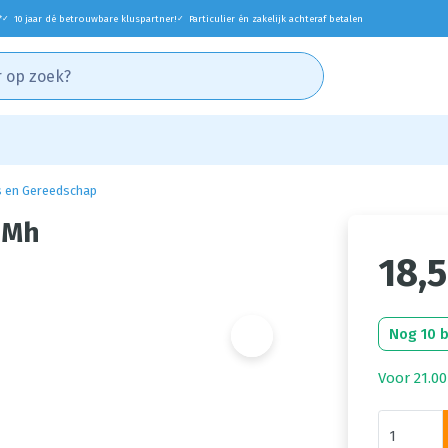
*
10 jaar dé betrouwbare kluspartner!
Particulier én zakelijk achteraf betalen
✓
✓
 en Gereedschap
 Mh
18,
Nog 10 
Voor 21.00