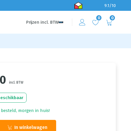
9.1/10
0
0
Prijzen
incl.
BTW
50
incl. BTW
beschikbaar
 besteld, morgen in huis!
In winkelwagen