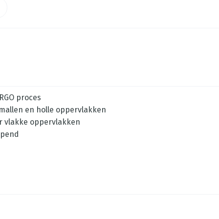
 ERGO proces
 mallen en holle oppervlakken
or vlakke oppervlakken
lopend