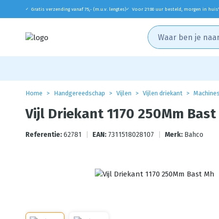
Gratis verzending vanaf 75,- (m.u.v. lengtes)
Voor 21:00 uur besteld, morgen in huis
✓
✓
Home
Handgereedschap
Vijlen
Vijlen driekant
Machines
Vijl Driekant 1170 250Mm Bast
Referentie:
62781
|
EAN:
7311518028107
|
Merk:
Bahco