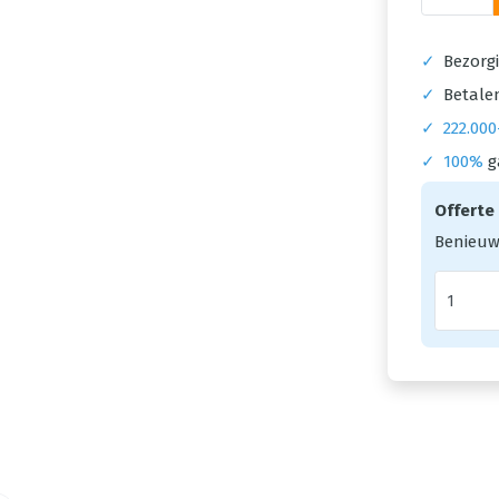
✓
Bezorgi
✓
Betalen
✓
222.000
✓
100%
g
Offerte
Benieuw