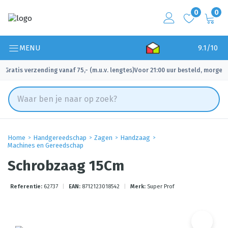
0
0
MENU
9.1/10
Gratis verzending vanaf 75,- (m.u.v. lengtes)
Voor 21:00 uur besteld, morgen 
✓
✓
Home
Handgereedschap
Zagen
Handzaag
Machines en Gereedschap
Schrobzaag 15Cm
Referentie:
62737
|
EAN:
8712123018542
|
Merk:
Super Prof