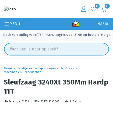
0
0
MENU
9.1/10
Gratis verzending vanaf 75,- (m.u.v. lengtes)
Voor 21:00 uur besteld, morgen 
✓
✓
Home
Handgereedschap
Zagen
Handzaag
Machines en Gereedschap
Sleufzaag 3240Xt 350Mm Hardp
11T
Referentie:
62732
|
EAN:
7311518243005
|
Merk:
Bahco