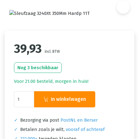
39,93
incl. BTW
Nog 3 beschikbaar
Voor 21.00 besteld, morgen in huis!
In winkelwagen
✓
Bezorging via post
PostNL en Berser
✓
Betalen zoals je wilt,
vooraf of achteraf
✓
222.000+
tevreden klanten