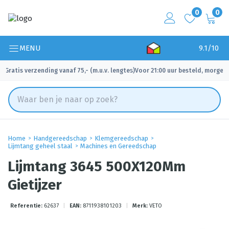
0
0
MENU
9.1/10
Gratis verzending vanaf 75,- (m.u.v. lengtes)
Voor 21:00 uur besteld, morgen 
✓
✓
Home
Handgereedschap
Klemgereedschap
Lijmtang geheel staal
Machines en Gereedschap
Lijmtang 3645 500X120Mm
Gietijzer
Referentie:
62637
|
EAN:
8711938101203
|
Merk:
VETO