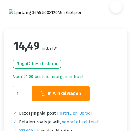
14,49
incl. BTW
Nog 62 beschikbaar
Voor 21.00 besteld, morgen in huis!
In winkelwagen
✓
Bezorging via post
PostNL en Berser
✓
Betalen zoals je wilt,
vooraf of achteraf
✓
222.000+
tevreden klanten