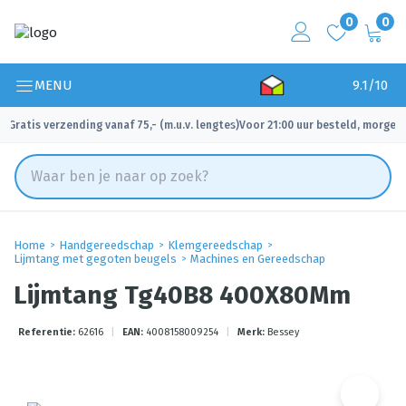
0
0
MENU
9.1/10
Gratis verzending vanaf 75,- (m.u.v. lengtes)
Voor 21:00 uur besteld, morgen 
✓
✓
Home
Handgereedschap
Klemgereedschap
Lijmtang met gegoten beugels
Machines en Gereedschap
Lijmtang Tg40B8 400X80Mm
Referentie:
62616
|
EAN:
4008158009254
|
Merk:
Bessey