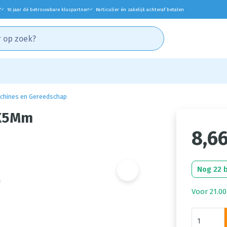
*
10 jaar dé betrouwbare kluspartner!
Particulier én zakelijk achteraf betalen
✓
✓
chines en Gereedschap
7X5Mm
8,6
Nog 22 
Voor 21.00