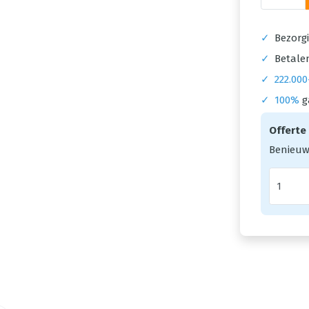
✓
Bezorgi
✓
Betalen
✓
222.000
✓
100%
g
Offerte
Benieuw