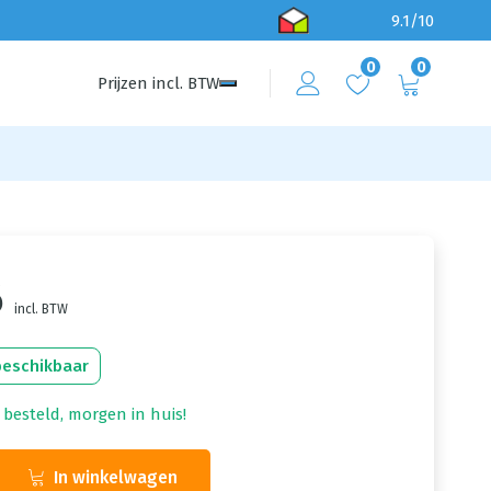
9.1/10
0
0
Prijzen
incl.
BTW
6
incl. BTW
beschikbaar
 besteld, morgen in huis!
In winkelwagen