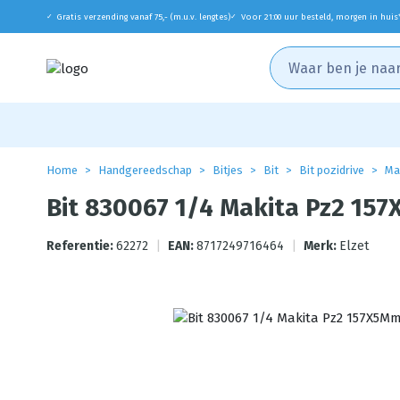
Gratis verzending vanaf 75,- (m.u.v. lengtes)
Voor 21:00 uur besteld, morgen in huis
✓
✓
Home
Handgereedschap
Bitjes
Bit
Bit pozidrive
Ma
Bit 830067 1/4 Makita Pz2 15
Referentie:
62272
|
EAN:
8717249716464
|
Merk:
Elzet