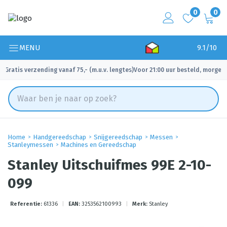
0
0
MENU
9.1/10
Gratis verzending vanaf 75,- (m.u.v. lengtes)
Voor 21:00 uur besteld, morgen 
✓
✓
Home
Handgereedschap
Snijgereedschap
Messen
Stanleymessen
Machines en Gereedschap
Stanley Uitschuifmes 99E 2-10-
099
Referentie:
61336
|
EAN:
3253562100993
|
Merk:
Stanley