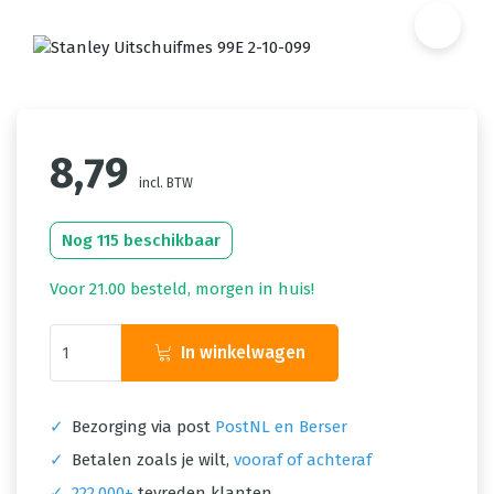
8,79
incl. BTW
Nog 115 beschikbaar
Voor 21.00 besteld, morgen in huis!
In winkelwagen
✓
Bezorging via post
PostNL en Berser
✓
Betalen zoals je wilt,
vooraf of achteraf
✓
222.000+
tevreden klanten