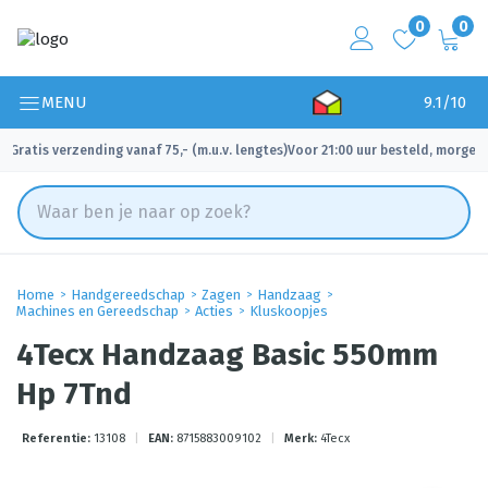
0
0
MENU
9.1/10
Gratis verzending vanaf 75,- (m.u.v. lengtes)
Voor 21:00 uur besteld, morgen 
✓
✓
Home
Handgereedschap
Zagen
Handzaag
Machines en Gereedschap
Acties
Kluskoopjes
4Tecx Handzaag Basic 550mm
Hp 7Tnd
Referentie:
13108
|
EAN:
8715883009102
|
Merk:
4Tecx