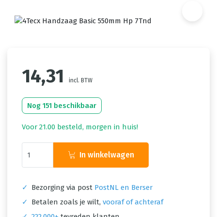
14,31
incl. BTW
Nog 151 beschikbaar
Voor 21.00 besteld, morgen in huis!
In winkelwagen
✓
Bezorging via post
PostNL en Berser
✓
Betalen zoals je wilt,
vooraf of achteraf
✓
222.000+
tevreden klanten