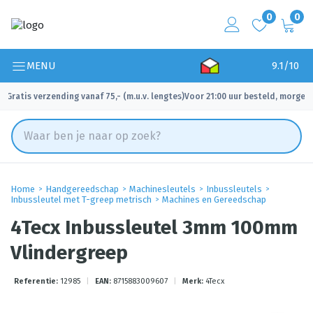
0
0
MENU
9.1/10
Gratis verzending vanaf 75,- (m.u.v. lengtes)
Voor 21:00 uur besteld, morgen 
✓
✓
Home
Handgereedschap
Machinesleutels
Inbussleutels
Inbussleutel met T-greep metrisch
Machines en Gereedschap
4Tecx Inbussleutel 3mm 100mm
Vlindergreep
Referentie:
12985
|
EAN:
8715883009607
|
Merk:
4Tecx