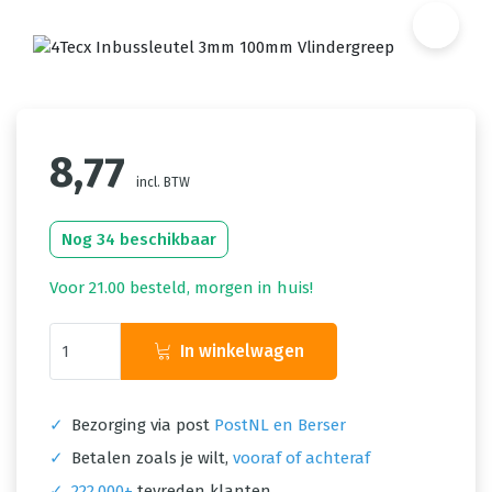
8,77
incl. BTW
Nog 34 beschikbaar
Voor 21.00 besteld, morgen in huis!
In winkelwagen
✓
Bezorging via post
PostNL en Berser
✓
Betalen zoals je wilt,
vooraf of achteraf
✓
222.000+
tevreden klanten