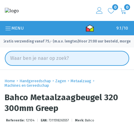
0
0
MENU
9.1/10
Gratis verzending vanaf 75,- (m.u.v. lengtes)
Voor 21:00 uur besteld, morgen 
✓
✓
Home
Handgereedschap
Zagen
Metaalzaag
Machines en Gereedschap
Bahco Metaalzaagbeugel 320
300mm Greep
Referentie:
12104
|
EAN:
7311518265557
|
Merk:
Bahco