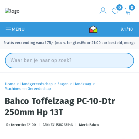
0
0
MENU
9.1/10
Gratis verzending vanaf 75,- (m.u.v. lengtes)
Voor 21:00 uur besteld, morgen 
✓
✓
Home
Handgereedschap
Zagen
Handzaag
Machines en Gereedschap
Bahco Toffelzaag PC-10-Dtr
250mm Hp 13T
Referentie:
12100
|
EAN:
7311518263546
|
Merk:
Bahco