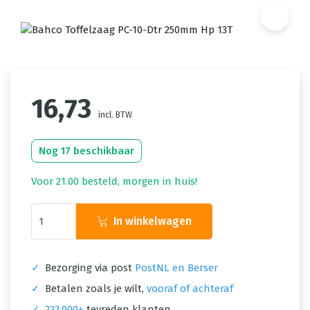
16,73
incl. BTW
Nog 17 beschikbaar
Voor 21.00 besteld, morgen in huis!
In winkelwagen
✓
Bezorging via post
PostNL en Berser
✓
Betalen zoals je wilt,
vooraf of achteraf
✓
222.000+
tevreden klanten