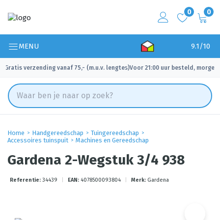
0
0
MENU
9.1/10
Gratis verzending vanaf 75,- (m.u.v. lengtes)
Voor 21:00 uur besteld, morgen 
✓
✓
Home
Handgereedschap
Tuingereedschap
Accessoires tuinspuit
Machines en Gereedschap
Gardena 2-Wegstuk 3/4 938
Referentie:
34439
|
EAN:
4078500093804
|
Merk:
Gardena