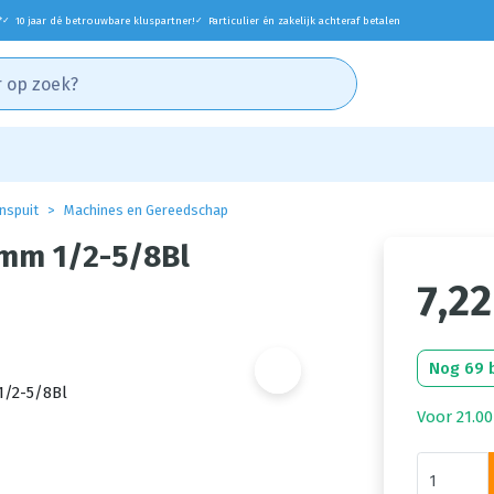
*
10 jaar dé betrouwbare kluspartner!
Particulier én zakelijk achteraf betalen
✓
✓
nspuit
Machines en Gereedschap
5mm 1/2-5/8Bl
7,22
Nog 69 
Voor 21.00