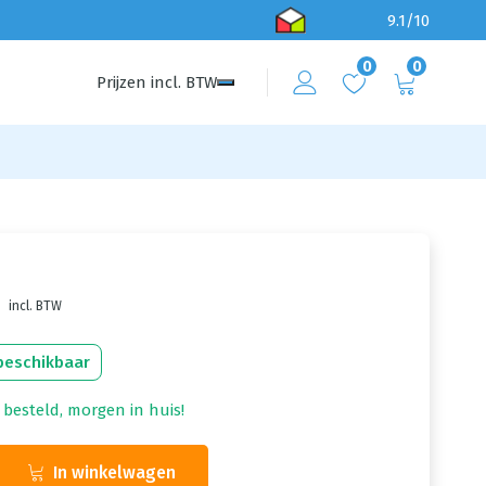
9.1/10
0
0
Prijzen
incl.
BTW
incl. BTW
beschikbaar
 besteld, morgen in huis!
In winkelwagen