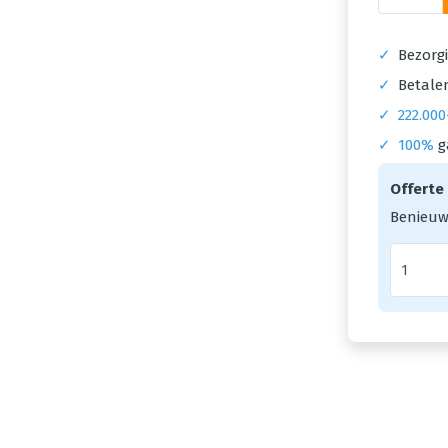
✓
Bezorgi
✓
Betalen
✓
222.000
✓
100%
g
Offerte
Benieuw