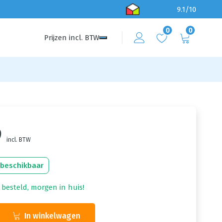
9.1/10
0
0
Prijzen
incl.
BTW
9
incl. BTW
 beschikbaar
 besteld, morgen in huis!
In winkelwagen