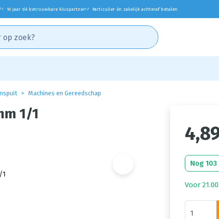
*
10 jaar dé betrouwbare kluspartner!
Particulier én zakelijk achteraf betalen
✓
✓
nspuit
Machines en Gereedschap
mm 1/1
4,8
Nog 103
Voor 21.00