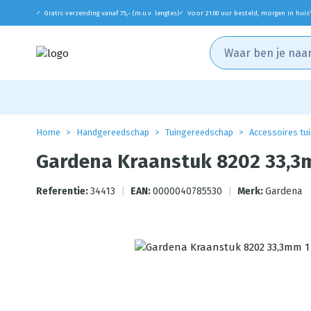
Gratis verzending vanaf 75,- (m.u.v. lengtes)
Voor 21:00 uur besteld, morgen in huis
✓
✓
Home
Handgereedschap
Tuingereedschap
Accessoires tui
Gardena Kraanstuk 8202 33,3
Referentie:
34413
|
EAN:
0000040785530
|
Merk:
Gardena