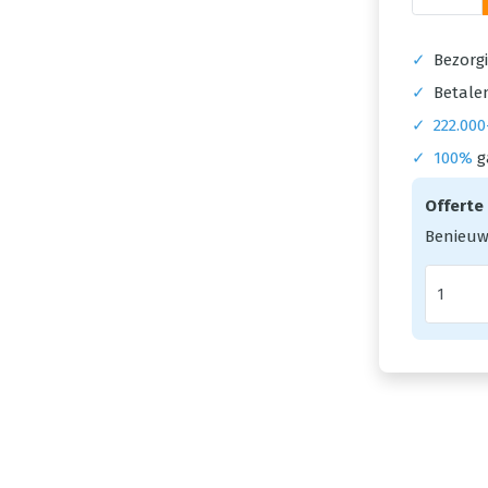
✓
Bezorgi
✓
Betalen
✓
222.000
✓
100%
g
Offerte
Benieuw