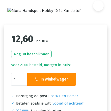
12,60
incl. BTW
Nog 38 beschikbaar
Voor 21.00 besteld, morgen in huis!
In winkelwagen
✓
Bezorging via post
PostNL en Berser
✓
Betalen zoals je wilt,
vooraf of achteraf
✓
222.000+
tevreden klanten