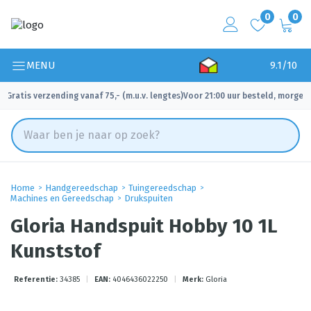
0
0
MENU
9.1/10
Gratis verzending vanaf 75,- (m.u.v. lengtes)
Voor 21:00 uur besteld, morgen 
✓
✓
Home
Handgereedschap
Tuingereedschap
Machines en Gereedschap
Drukspuiten
Gloria Handspuit Hobby 10 1L
Kunststof
Referentie:
34385
|
EAN:
4046436022250
|
Merk:
Gloria