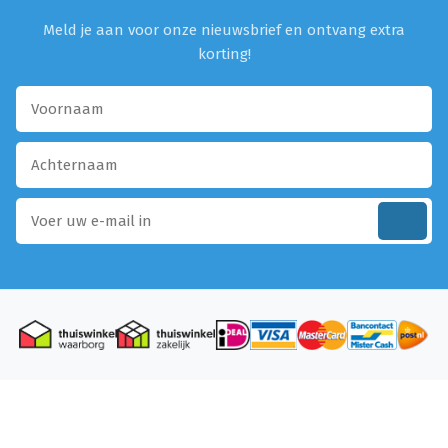
Meld je aan voor onze nieuwsbrief en ontvang extra
korting!