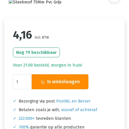
4,16
incl. BTW
Nog 79 beschikbaar
Voor 21.00 besteld, morgen in huis!
In winkelwagen
✓
Bezorging via post
PostNL en Berser
✓
Betalen zoals je wilt,
vooraf of achteraf
✓
222.000+
tevreden klanten
✓
100%
garantie op alle producten