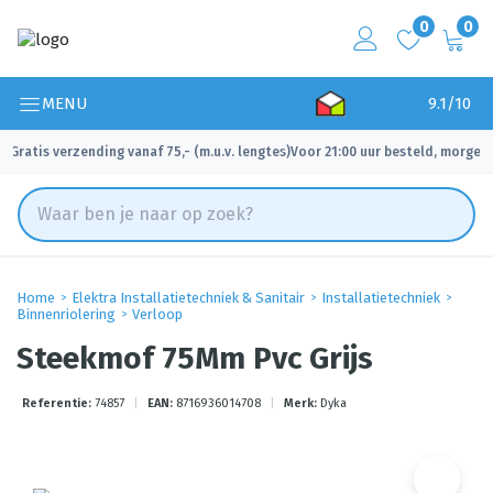
0
0
MENU
9.1/10
Gratis verzending vanaf 75,- (m.u.v. lengtes)
Voor 21:00 uur besteld, morgen 
✓
✓
Home
Elektra Installatietechniek & Sanitair
Installatietechniek
Binnenriolering
Verloop
Steekmof 75Mm Pvc Grijs
Referentie:
74857
|
EAN:
8716936014708
|
Merk:
Dyka